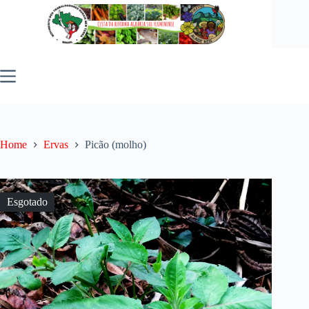
Pular
para
o
conteúdo
Home
Ervas
Picão (molho)
Esgotado