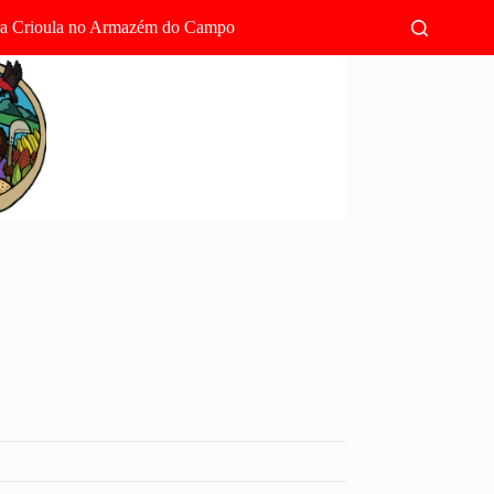
rra Crioula no Armazém do Campo