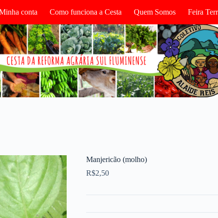
Minha conta
Como funciona a Cesta
Quem Somos
Feira Te
Manjericão (molho)
R$
2,50