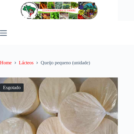
Pular
para
o
conteúdo
Home
Lácteos
Queijo pequeno (unidade)
Esgotado