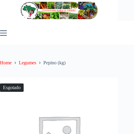
Pular
para
o
conteúdo
Home
Legumes
Pepino (kg)
Esgotado