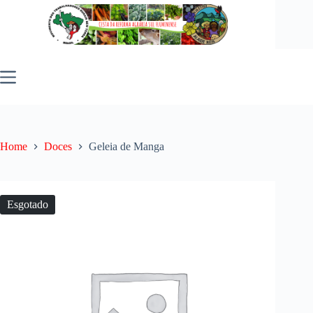
Pular
para
o
conteúdo
Home
Doces
Geleia de Manga
Esgotado