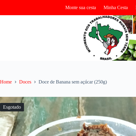
Pular
Monte sua cesta
Minha Cesta
para
o
conteúdo
Home
Doces
Doce de Banana sem açúcar (250g)
Esgotado