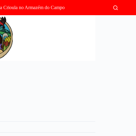
rra Crioula no Armazém do Campo