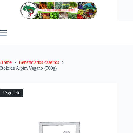
Pular
para
o
conteúdo
Home
Beneficiados caseiros
Bolo de Aipim Vegano (500g)
Esgotado