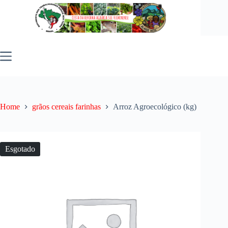
Pular
para
o
conteúdo
Home
grãos cereais farinhas
Arroz Agroecológico (kg)
Esgotado