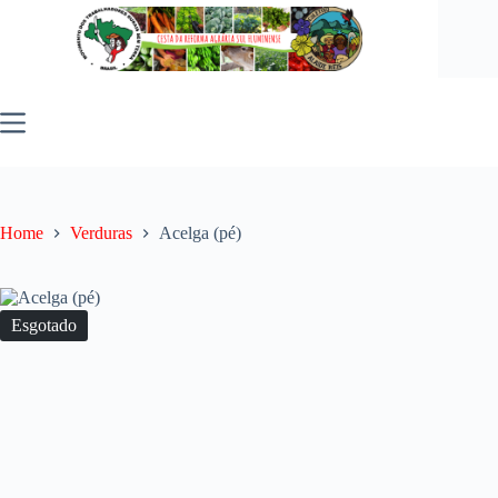
Pular
para
o
conteúdo
Home
Verduras
Acelga (pé)
Esgotado