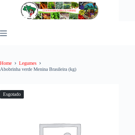
Pular
para
o
conteúdo
Home
Legumes
Abobrinha verde Menina Brasileira (kg)
Esgotado