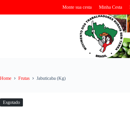
Pular
Monte sua cesta
Minha Cesta
para
o
conteúdo
Home
Frutas
Jabuticaba (Kg)
Esgotado