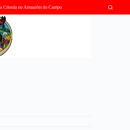
rra Crioula no Armazém do Campo